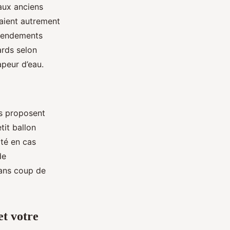
aux anciens
raient autrement
 rendements
rds selon
apeur d’eau.
ls proposent
tit ballon
ité en cas
de
sans coup de
et votre