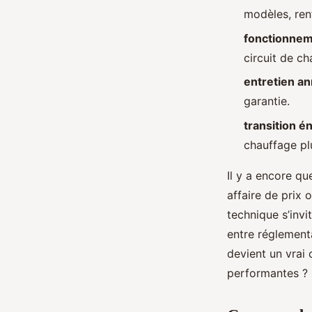
Aubine
•
01/07/2026 16:10
•
11 min de lecture
modèles, re
fonctionnem
circuit de ch
entretien an
garantie.
transition é
chauffage pl
Il y a encore q
affaire de prix 
technique s’inv
entre réglementa
devient un vrai c
performantes ?