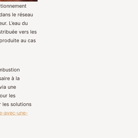
ctionnement
 dans le réseau
ur. L’eau du
stribuée vers les
 produite au cas
ombustion
aire à la
 via une
our les
 les solutions
ue-avec-une-