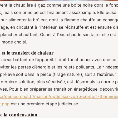
ent la chaudière à gaz comme une boîte noire dont le fon
, mais son principe est finalement assez simple. Elle puise
our alimenter le brûleur, dont la flamme chauffe un échange
age, en circulant à l’intérieur, se réchauffe et est ensuite di
 plancher chauffant. Quant à l’eau chaude sanitaire, elle est
e mode choisi.
t le transfert de chaleur
e cœur battant de l’appareil. Il doit fonctionner avec une c
iter les pertes d’énergie et les rejets polluants. L’air nécess
rélevé soit dans la pièce (tirage naturel), soit à l’extérieur
dernière solution, plus sécurisée, est désormais la norme p
uves. Pour bien préparer sa transition énergétique, découvrir
s://demeurenet.fr/maison/optimiser-votre-confort-thermiq
z.php
est une première étape judicieuse.
e la condensation