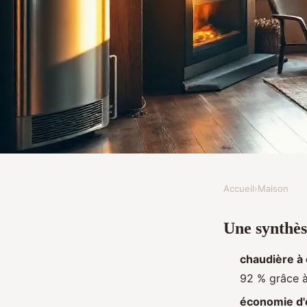
Accueil
›
Maison
MAISON
Une synthès
5 avantages d'une ch
chaudière à
un meilleur confort 
92 % grâce à
économie d'