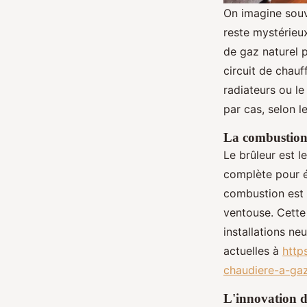
On imagine souv
reste mystérieux
de gaz naturel p
circuit de chauff
radiateurs ou le
par cas, selon l
La combustion e
Le brûleur est l
complète pour év
combustion est p
ventouse. Cette 
installations ne
actuelles à
http
chaudiere-a-ga
L'innovation d