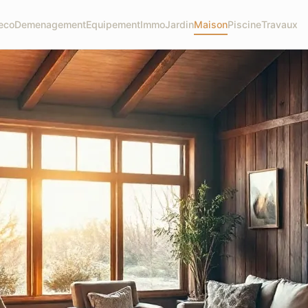
eco
Demenagement
Equipement
Immo
Jardin
Maison
Piscine
Travaux