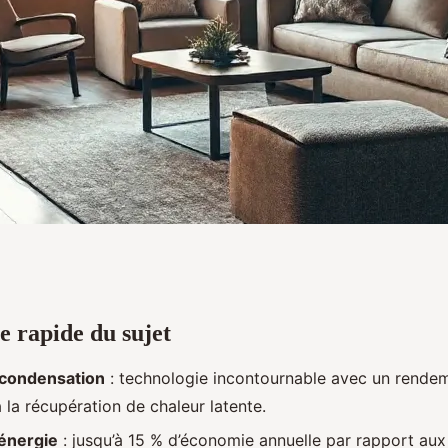
e rapide du sujet
audière à gaz pour
 condensation
: technologie incontournable avec un rendem
thermique
 la récupération de chaleur latente.
énergie
: jusqu’à 15 % d’économie annuelle par rapport aux