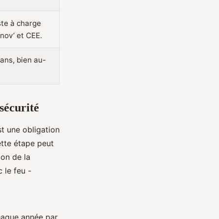
ste à charge
ov’ et CEE.
 ans, bien au-
sécurité
st une obligation
ette étape peut
ion de la
 le feu -
 chaque année par