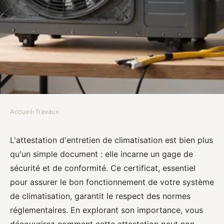
Accueil
›
Travaux
TRAVAUX
L'attestation d'entretien de
L'attestation d'entretien de climatisation est bien plus
qu'un simple document : elle incarne un gage de
climatisation : un atout
sécurité et de conformité. Ce certificat, essentiel
indispensable
pour assurer le bon fonctionnement de votre système
de climatisation, garantit le respect des normes
Mya
•
16 mars 2025
•
3 min de lecture
réglementaires. En explorant son importance, vous